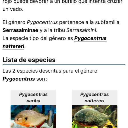
rojo puede devorar a un búfalo que intenta cruzar
un vado.
El género
Pygocentrus
pertenece a la subfamilia
Serrasalminae
y a la tribu
Serrasalmini
.
La especie tipo del género es
Pygocentrus
nattereri
.
Lista de especies
Las 2 especies descritas para el género
Pygocentrus
son :
Pygocentrus
Pygocentrus
cariba
nattereri