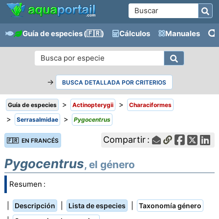
Guía de especies
(🇫🇷)
Cálculos
Manuales
→
BUSCA DETALLADA POR CRITERIOS
>
>
Guía de especies
Actinopterygii
Characiformes
>
>
Serrasalmidae
Pygocentrus
Compartir :
🇫🇷 EN FRANCÉS
Pygocentrus
, el género
Resumen :
|
|
|
Descripción
Lista de especies
Taxonomía género