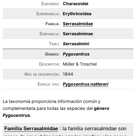
Suborden:
Characoidei
Superfamilia:
Erythrinoidea
Familia
:
Serrasalmidae
Subfamilia:
Serrasalminae
Tribu:
Serrasalmini
Género
:
Pygocentrus
Descriptor:
Müller & Troschel
Año de descripción:
1844
Especie tipo:
Pygocentrus nattereri
La taxonomía proporciona información común y
complementaria para todas las especies del
género
Pygocentrus
.
Familia Serrasalmidae
: la familia serrasalmidae son