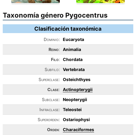
Taxonomía género Pygocentrus
Clasificación taxonómica
Dominio:
Eucaryota
Reino
:
Animalia
Filo
:
Chordata
Subfilo:
Vertebrata
Superclase:
Osteichthyes
Clase
:
Actinopterygii
Subclase:
Neopterygii
Infraclase:
Teleostei
Superorden:
Ostariophysi
Orden
:
Characiformes