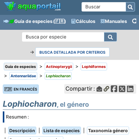
Guía de especies
(🇫🇷)
Cálculos
Manuales
→
BUSCA DETALLADA POR CRITERIOS
>
>
Guía de especies
Actinopterygii
Lophiiformes
>
>
Antennariidae
Lophiocharon
Compartir :
🇫🇷 EN FRANCÉS
Lophiocharon
, el género
Resumen :
|
|
|
Descripción
Lista de especies
Taxonomía género