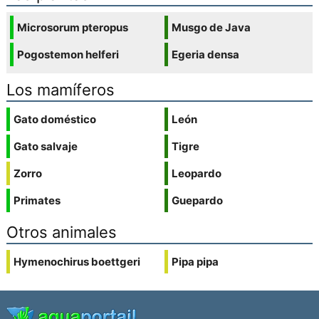
Microsorum pteropus
Musgo de Java
Pogostemon helferi
Egeria densa
Los mamíferos
Gato doméstico
León
Gato salvaje
Tigre
Zorro
Leopardo
Primates
Guepardo
Otros animales
Hymenochirus boettgeri
Pipa pipa