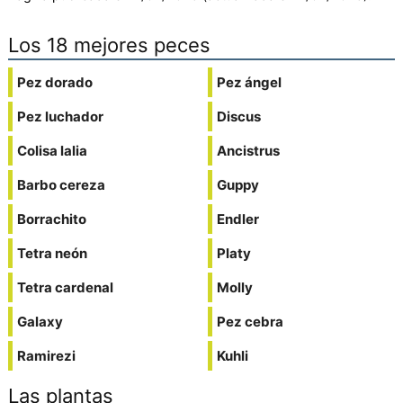
Los 18 mejores peces
Pez dorado
Pez ángel
Pez luchador
Discus
Colisa lalia
Ancistrus
Barbo cereza
Guppy
Borrachito
Endler
Tetra neón
Platy
Tetra cardenal
Molly
Galaxy
Pez cebra
Ramirezi
Kuhli
Las plantas