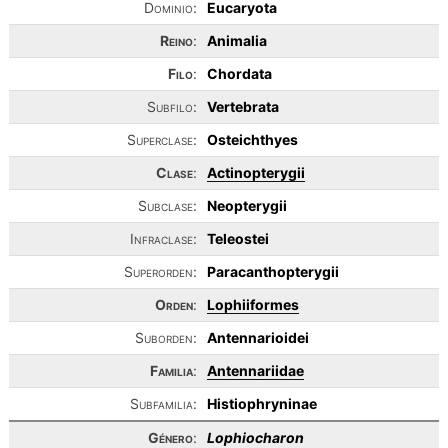
Dominio:
Eucaryota
Reino
:
Animalia
Filo
:
Chordata
Subfilo:
Vertebrata
Superclase:
Osteichthyes
Clase
:
Actinopterygii
Subclase:
Neopterygii
Infraclase:
Teleostei
Superorden:
Paracanthopterygii
Orden
:
Lophiiformes
Suborden:
Antennarioidei
Familia
:
Antennariidae
Subfamilia:
Histiophryninae
Género
:
Lophiocharon