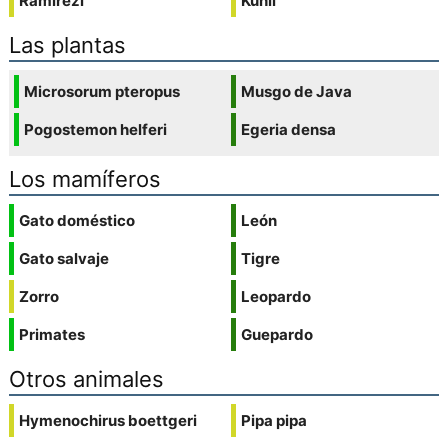
Ramirezi
Kuhli
Las plantas
Microsorum pteropus
Musgo de Java
Pogostemon helferi
Egeria densa
Los mamíferos
Gato doméstico
León
Gato salvaje
Tigre
Zorro
Leopardo
Primates
Guepardo
Otros animales
Hymenochirus boettgeri
Pipa pipa