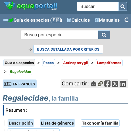
Guía de especies
(🇫🇷)
Cálculos
Manuales
→
BUSCA DETALLADA POR CRITERIOS
>
>
>
Guía de especies
Peces
Actinopterygii
Lampriformes
>
Regalecidae
Compartir :
🇫🇷 EN FRANCÉS
Regalecidae
, la familia
Resumen :
|
|
|
Descripción
Lista de géneros
Taxonomía familia