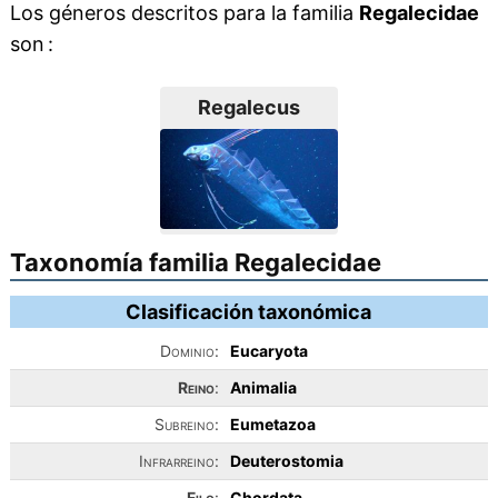
Los géneros descritos para la familia
Regalecidae
son :
Regalecus
Taxonomía familia Regalecidae
Clasificación taxonómica
Dominio:
Eucaryota
Reino
:
Animalia
Subreino:
Eumetazoa
Infrarreino:
Deuterostomia
Filo
:
Chordata