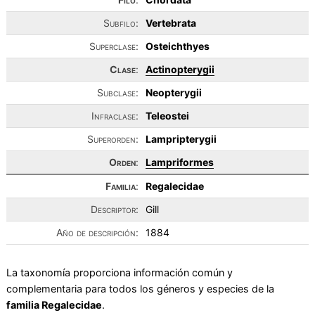
Subfilo:
Vertebrata
Superclase:
Osteichthyes
Clase
:
Actinopterygii
Subclase:
Neopterygii
Infraclase:
Teleostei
Superorden:
Lampripterygii
Orden
:
Lampriformes
Familia
:
Regalecidae
Descriptor:
Gill
Año de descripción:
1884
La taxonomía proporciona información común y
complementaria para todos los géneros y especies de la
familia Regalecidae
.