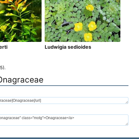
erti
Ludwigia sedioides
5).
a Onagraceae