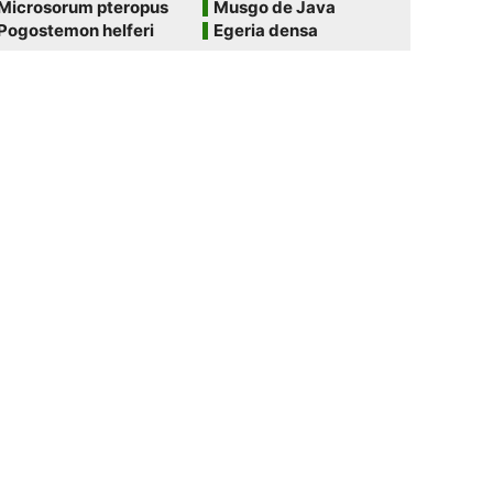
Microsorum pteropus
Musgo de Java
Pogostemon helferi
Egeria densa