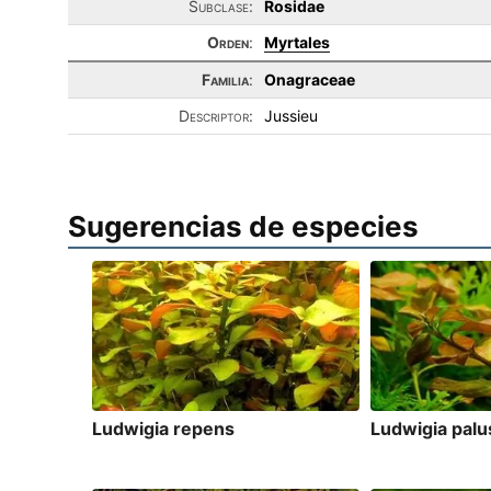
Subclase:
Rosidae
Orden
:
Myrtales
Familia
:
Onagraceae
Descriptor:
Jussieu
Sugerencias de especies
Ludwigia repens
Ludwigia palu