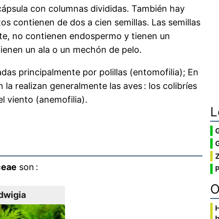
 cápsula con columnas divididas. También hay
tos contienen de dos a cien semillas. Las semillas
nte, no contienen endospermo y tienen un
tienen un ala o un mechón de pelo.
das principalmente por polillas (entomofilia); En
 la realizan generalmente las aves : los colibríes
el viento (anemofilia).
L
G
ceae
son :
O
dwigia
b