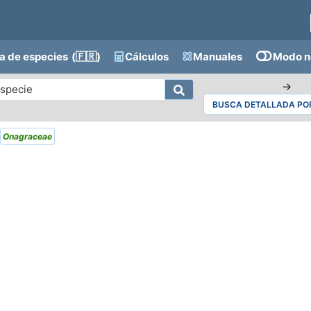
a de especies
(🇫🇷)
Cálculos
Manuales
Modo n
→
BUSCA DETALLADA POR
Onagraceae