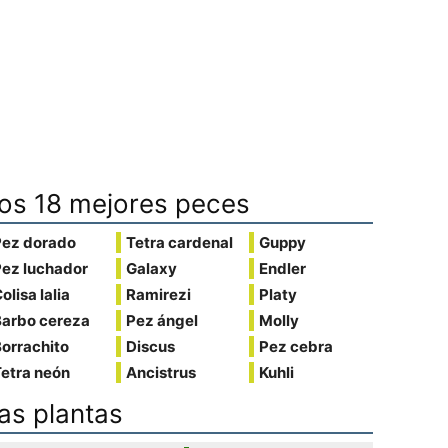
os 18 mejores peces
Pez dorado
Tetra cardenal
Guppy
Pez luchador
Galaxy
Endler
olisa lalia
Ramirezi
Platy
Barbo cereza
Pez ángel
Molly
orrachito
Discus
Pez cebra
etra neón
Ancistrus
Kuhli
as plantas