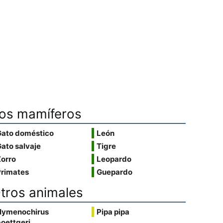
os mamíferos
Gato doméstico
León
ato salvaje
Tigre
Zorro
Leopardo
Primates
Guepardo
tros animales
Hymenochirus
Pipa pipa
oettgeri