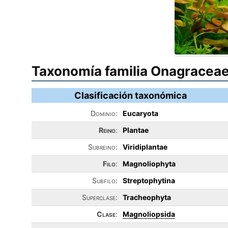
Taxonomía familia Onagracea
Clasificación taxonómica
Dominio:
Eucaryota
Reino
:
Plantae
Subreino:
Viridiplantae
Filo
:
Magnoliophyta
Subfilo:
Streptophytina
Superclase:
Tracheophyta
Clase
:
Magnoliopsida