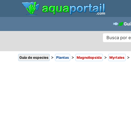
Guí
>
>
>
>
Guía de especies
Plantas
Magnoliopsida
Myrtales