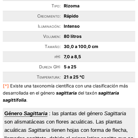
Tipo:
Rizoma
Crecimiento:
Rápido
Iluminación:
Intenso
Volumen:
80 litros
Tamaño:
30,0 a 100,0 cm
pH:
7,0 a 8,5
Dureza GH:
5 a 25
Temperatura:
21 a 25 °C
[*]
Existe una taxonomía científica con una clasificación más
desarrollada en el género
sagittaria
del taxón
sagittaria
sagittifolia
.
Género
Sagittaria
: las plantas del género
Sagittaria
son alismatáceas con flores acuáticas. Las plantas
acuáticas
Sagittaria
tienen hojas con forma de flecha,