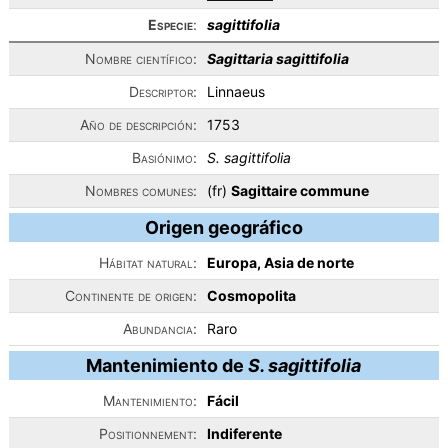
Especie
:
sagittifolia
Nombre científico:
Sagittaria sagittifolia
Descriptor:
Linnaeus
Año de descripción:
1753
Basiónimo:
S. sagittifolia
Nombres comunes:
(fr)
Sagittaire commune
Origen geográfico
Hábitat natural:
Europa, Asia de norte
Continente de origen:
Cosmopolita
Abundancia:
Raro
Mantenimiento de
S. sagittifolia
Mantenimiento:
Fácil
Positionnement:
Indiferente