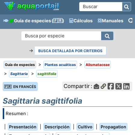
Guía de especies
(🇫🇷)
Cálculos
Manuales
→
BUSCA DETALLADA POR CRITERIOS
>
>
Guía de especies
Plantas acuáticas
Alismataceae
>
>
Sagittaria
sagittifolia
Compartir :
🇫🇷 EN FRANCÉS
Sagittaria sagittifolia
Resumen :
|
|
|
|
Presentación
Descripción
Cultivo
Propagation