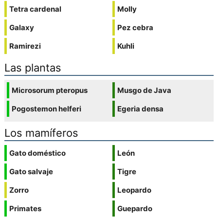
Tetra cardenal
Molly
Galaxy
Pez cebra
Ramirezi
Kuhli
Las plantas
Microsorum pteropus
Musgo de Java
Pogostemon helferi
Egeria densa
Los mamíferos
Gato doméstico
León
Gato salvaje
Tigre
Zorro
Leopardo
Primates
Guepardo