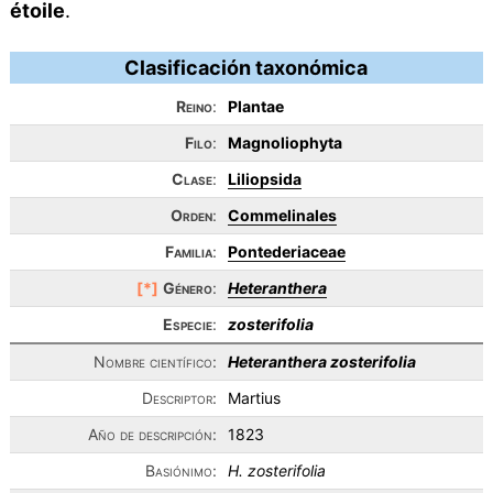
étoile
.
Clasificación taxonómica
Reino
:
Plantae
Filo
:
Magnoliophyta
Clase
:
Liliopsida
Orden
:
Commelinales
Familia
:
Pontederiaceae
[*]
Género
:
Heteranthera
Especie
:
zosterifolia
Nombre científico:
Heteranthera zosterifolia
Descriptor:
Martius
Año de descripción:
1823
Basiónimo:
H. zosterifolia