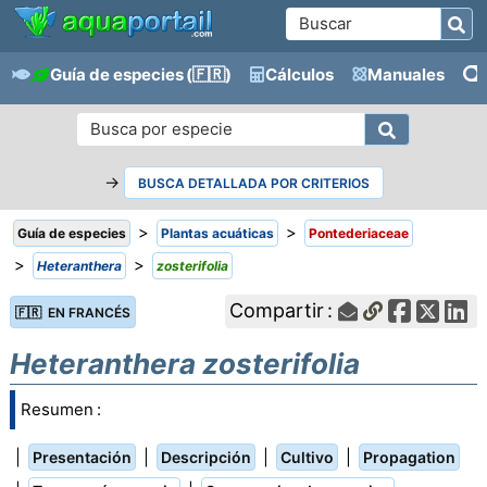
Guía de especies
(🇫🇷)
Cálculos
Manuales
→
BUSCA DETALLADA POR CRITERIOS
>
>
Guía de especies
Plantas acuáticas
Pontederiaceae
>
>
Heteranthera
zosterifolia
Compartir :
🇫🇷 EN FRANCÉS
Heteranthera zosterifolia
Resumen :
|
|
|
|
Presentación
Descripción
Cultivo
Propagation