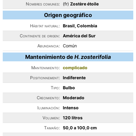
Nombres comunes:
(fr)
Zostère étoile
Origen geográfico
Hábitat natural:
Brasil, Colombia
Continente de origen:
América del Sur
Abundancia:
Común
Mantenimiento de
H. zosterifolia
Mantenimiento:
complicado
Positionnement:
Indiferente
Tipo:
Bulbo
Crecimiento:
Moderado
Iluminación:
Intenso
Volumen:
120 litros
Tamaño:
50,0 a 100,0 cm