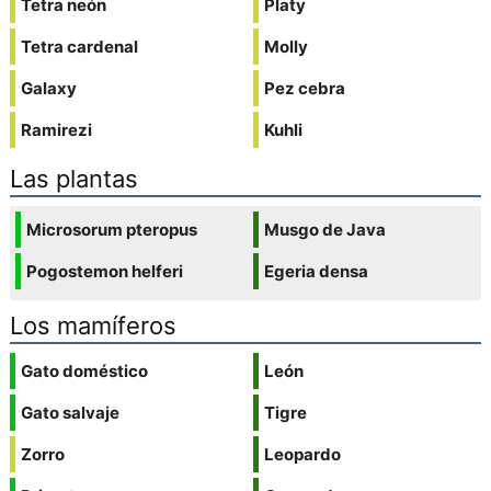
Tetra neón
Platy
Tetra cardenal
Molly
Galaxy
Pez cebra
Ramirezi
Kuhli
Las plantas
Microsorum pteropus
Musgo de Java
Pogostemon helferi
Egeria densa
Los mamíferos
Gato doméstico
León
Gato salvaje
Tigre
Zorro
Leopardo