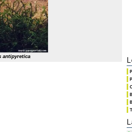
s antipyretica
L
C
B
T
L