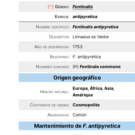
[*]
Género
:
Fontinalis
Especie
:
antipyretica
Nombre científico:
Fontinalis antipyretica
Descriptor:
Linnaeus ex Hedw
Año de descripción:
1753
Basiónimo:
F. antipyretica
Nombres comunes:
(fr)
Fontinale commune
Origen geográfico
Europa, África, Asia,
Hábitat natural:
Amérique
Continente de origen:
Cosmopolita
Abundancia:
Común
Mantenimiento de
F. antipyretica