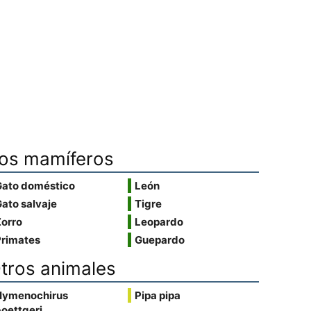
os mamíferos
Gato doméstico
León
ato salvaje
Tigre
Zorro
Leopardo
Primates
Guepardo
tros animales
Hymenochirus
Pipa pipa
oettgeri