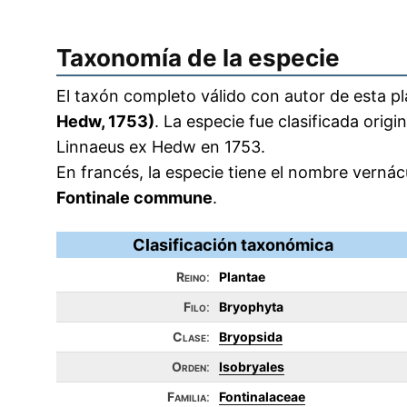
Taxonomía de la especie
El taxón completo válido con autor de esta pl
Hedw, 1753)
. La especie fue clasificada orig
Linnaeus ex Hedw en 1753.
En francés, la especie tiene el nombre verná
Fontinale commune
.
Clasificación taxonómica
Reino
:
Plantae
Filo
:
Bryophyta
Clase
:
Bryopsida
Orden
:
Isobryales
Familia
:
Fontinalaceae