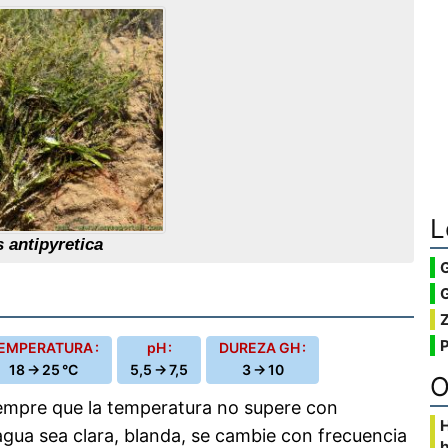
L
s antipyretica
G
EMPERATURA :
pH :
DUREZA GH :
18 → 25 °C
5,5 → 7,5
3 → 10
O
iempre que la temperatura no supere con
agua sea clara, blanda, se cambie con frecuencia
b