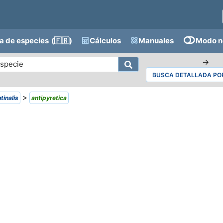
a de especies
(🇫🇷)
Cálculos
Manuales
Modo n
→
BUSCA DETALLADA POR
>
tinalis
antipyretica