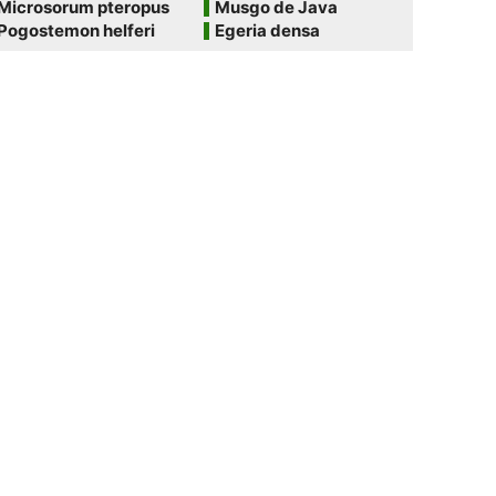
Microsorum pteropus
Musgo de Java
Pogostemon helferi
Egeria densa