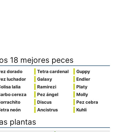
os 18 mejores peces
Pez dorado
Tetra cardenal
Guppy
Pez luchador
Galaxy
Endler
olisa lalia
Ramirezi
Platy
Barbo cereza
Pez ángel
Molly
orrachito
Discus
Pez cebra
etra neón
Ancistrus
Kuhli
as plantas