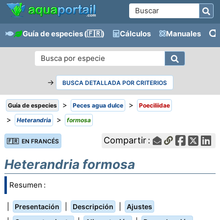
Guía de especies
(🇫🇷)
Cálculos
Manuales
→
BUSCA DETALLADA POR CRITERIOS
>
>
Guía de especies
Peces agua dulce
Poeciliidae
>
>
Heterandria
formosa
Compartir :
🇫🇷 EN FRANCÉS
Heterandria formosa
Resumen :
|
|
|
Presentación
Descripción
Ajustes