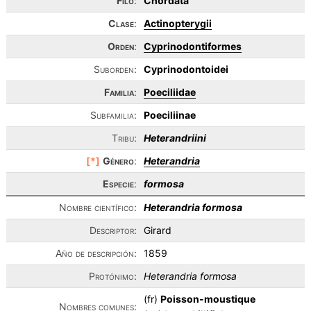
Filo
:
Chordata
Clase
:
Actinopterygii
Orden
:
Cyprinodontiformes
Suborden:
Cyprinodontoidei
Familia
:
Poeciliidae
Subfamilia:
Poeciliinae
Tribu:
Heterandriini
[*]
Género
:
Heterandria
Especie
:
formosa
Nombre científico:
Heterandria formosa
Descriptor:
Girard
Año de descripción:
1859
Protónimo:
Heterandria formosa
(fr)
Poisson-moustique
Nombres comunes: