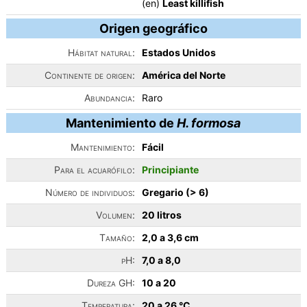
(en)
Least killifish
Origen geográfico
Hábitat natural:
Estados Unidos
Continente de origen:
América del Norte
Abundancia:
Raro
Mantenimiento de
H. formosa
Mantenimiento:
Fácil
Para el acuarófilo:
Principiante
Número de individuos:
Gregario (> 6)
Volumen:
20 litros
Tamaño:
2,0 a 3,6 cm
pH:
7,0 a 8,0
Dureza GH:
10 a 20
Temperatura:
20 a 26 °C