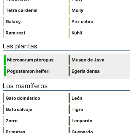
Tetra cardenal
Molly
Galaxy
Pez cebra
Ramirezi
Kuhli
Las plantas
Microsorum pteropus
Musgo de Java
Pogostemon helferi
Egeria densa
Los mamíferos
Gato doméstico
León
Gato salvaje
Tigre
Zorro
Leopardo
Primates
Guepardo