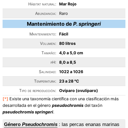
Hábitat natural:
Mar Rojo
Abundancia:
Raro
Mantenimiento de
P. springeri
Mantenimiento:
Fácil
Volumen:
80 litros
Tamaño:
4,0 a 5,0 cm
pH:
8,0 a 8,5
Salinidad:
1022 a 1026
Temperatura:
23 a 28 °C
Tipo de reproducción:
Ovíparo (ovulíparo)
[*]
Existe una taxonomía científica con una clasificación más
desarrollada en el género
pseudochromis
del taxón
pseudochromis springeri
.
Género
Pseudochromis
: las percas enanas marinas