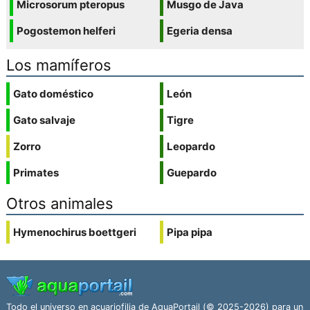
Microsorum pteropus
Musgo de Java
Pogostemon helferi
Egeria densa
Los mamíferos
Gato doméstico
León
Gato salvaje
Tigre
Zorro
Leopardo
Primates
Guepardo
Otros animales
Hymenochirus boettgeri
Pipa pipa
Todo el universo en acuariofilia de AquaPortail (© 2025-2026) para un