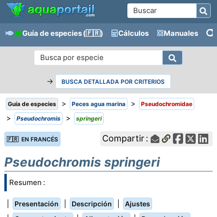
Guía de especies
(🇫🇷)
Cálculos
Manuales
→
BUSCA DETALLADA POR CRITERIOS
>
>
Guía de especies
Peces agua marina
Pseudochromidae
>
>
Pseudochromis
springeri
Compartir :
🇫🇷 EN FRANCÉS
Pseudochromis springeri
Resumen :
|
|
|
Presentación
Descripción
Ajustes