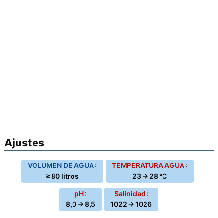
Ajustes
VOLUMEN DE AGUA :
TEMPERATURA AGUA :
≥ 80 litros
23 → 28 °C
pH :
Salinidad :
8,0 → 8,5
1022 → 1026