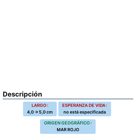
Descripción
LARGO :
ESPERANZA DE VIDA :
4,0 → 5,0 cm
no está especificada
ORIGEN GEOGRÁFICO :
MAR ROJO