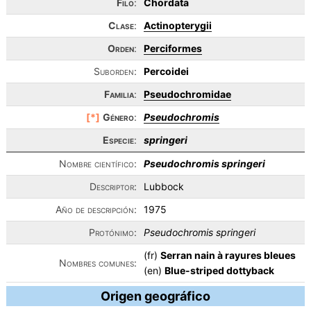
Filo
:
Chordata
Clase
:
Actinopterygii
Orden
:
Perciformes
Suborden:
Percoidei
Familia
:
Pseudochromidae
[*]
Género
:
Pseudochromis
Especie
:
springeri
Nombre científico:
Pseudochromis springeri
Descriptor:
Lubbock
Año de descripción:
1975
Protónimo:
Pseudochromis springeri
(fr)
Serran nain à rayures bleues
Nombres comunes:
(en)
Blue-striped dottyback
Origen geográfico