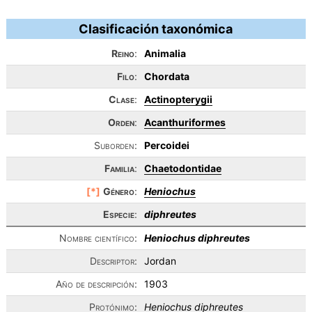
Clasificación taxonómica
Reino
:
Animalia
Filo
:
Chordata
Clase
:
Actinopterygii
Orden
:
Acanthuriformes
Suborden:
Percoidei
Familia
:
Chaetodontidae
[*]
Género
:
Heniochus
Especie
:
diphreutes
Nombre científico:
Heniochus diphreutes
Descriptor:
Jordan
Año de descripción:
1903
Protónimo:
Heniochus diphreutes