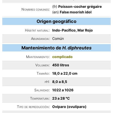
(fr)
Poisson-cocher grégaire
Nombres comunes:
(en)
False moorish idol
Origen geográfico
Hábitat natural:
Indo-Pacífico, Mar Rojo
Abundancia:
Común
Mantenimiento de
H. diphreutes
Mantenimiento:
complicado
Volumen:
450 litros
Tamaño:
18,0 a 22,0 cm
pH:
8,0 a 8,5
Salinidad:
1022 a 1026
Temperatura:
23 a 28 °C
Tipo de reproducción:
Ovíparo (ovulíparo)