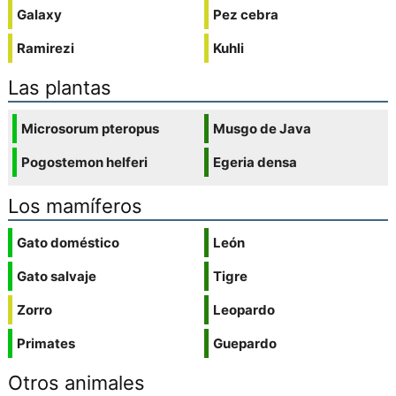
Galaxy
Pez cebra
Ramirezi
Kuhli
Las plantas
Microsorum pteropus
Musgo de Java
Pogostemon helferi
Egeria densa
Los mamíferos
Gato doméstico
León
Gato salvaje
Tigre
Zorro
Leopardo
Primates
Guepardo
Otros animales