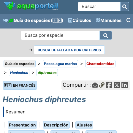
Guía de especies
(🇫🇷)
Cálculos
Manuales
→
BUSCA DETALLADA POR CRITERIOS
>
>
Guía de especies
Peces agua marina
Chaetodontidae
>
>
Heniochus
diphreutes
Compartir :
🇫🇷 EN FRANCÉS
Heniochus diphreutes
Resumen :
|
|
|
Presentación
Descripción
Ajustes