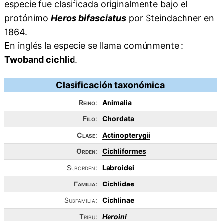
especie fue clasificada originalmente bajo el
protónimo
Heros bifasciatus
por Steindachner en
1864.
En inglés la especie se llama comúnmente :
Twoband cichlid
.
Clasificación taxonómica
Reino
:
Animalia
Filo
:
Chordata
Clase
:
Actinopterygii
Orden
:
Cichliformes
Suborden:
Labroidei
Familia
:
Cichlidae
Subfamilia:
Cichlinae
Tribu:
Heroini