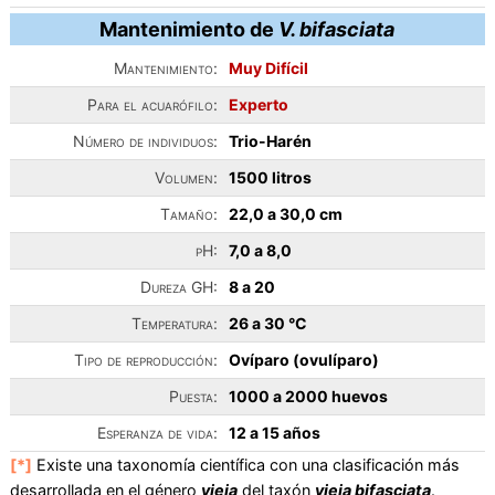
Mantenimiento de
V. bifasciata
Mantenimiento:
Muy Difícil
Para el acuarófilo:
Experto
Número de individuos:
Trio-Harén
Volumen:
1500 litros
Tamaño:
22,0 a 30,0 cm
pH:
7,0 a 8,0
Dureza GH:
8 a 20
Temperatura:
26 a 30 °C
Tipo de reproducción:
Ovíparo (ovulíparo)
Puesta:
1000 a 2000 huevos
Esperanza de vida:
12 a 15 años
[*]
Existe una taxonomía científica con una clasificación más
desarrollada en el género
vieja
del taxón
vieja bifasciata
.