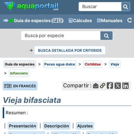
Guía de especies
(🇫🇷)
Cálculos
Manuales
→
BUSCA DETALLADA POR CRITERIOS
>
>
>
Guía de especies
Peces agua dulce
Cichlidae
Vieja
>
bifasciata
Compartir :
🇫🇷 EN FRANCÉS
Vieja bifasciata
Resumen :
|
|
|
Presentación
Descripción
Ajustes