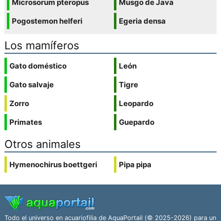
Microsorum pteropus
Musgo de Java
Pogostemon helferi
Egeria densa
Los mamíferos
Gato doméstico
León
Gato salvaje
Tigre
Zorro
Leopardo
Primates
Guepardo
Otros animales
Hymenochirus boettgeri
Pipa pipa
Todo el universo en acuariofilia de AquaPortail (© 2025-2026) para un