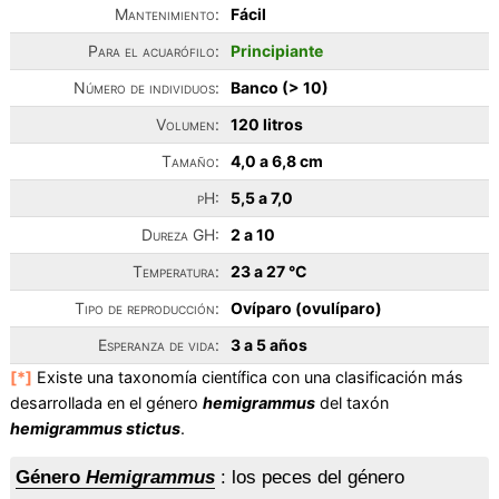
Mantenimiento:
Fácil
Para el acuarófilo:
Principiante
Número de individuos:
Banco (> 10)
Volumen:
120 litros
Tamaño:
4,0 a 6,8 cm
pH:
5,5 a 7,0
Dureza GH:
2 a 10
Temperatura:
23 a 27 °C
Tipo de reproducción:
Ovíparo (ovulíparo)
Esperanza de vida:
3 a 5 años
[*]
Existe una taxonomía científica con una clasificación más
desarrollada en el género
hemigrammus
del taxón
hemigrammus stictus
.
Género
Hemigrammus
: los peces del género