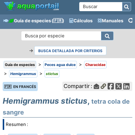
Guía de especies
(🇫🇷)
Cálculos
Manuales
→
BUSCA DETALLADA POR CRITERIOS
>
>
Guía de especies
Peces agua dulce
Characidae
>
>
Hemigrammus
stictus
Compartir :
🇫🇷 EN FRANCÉS
Hemigrammus stictus
,
tetra cola de
sangre
Resumen :