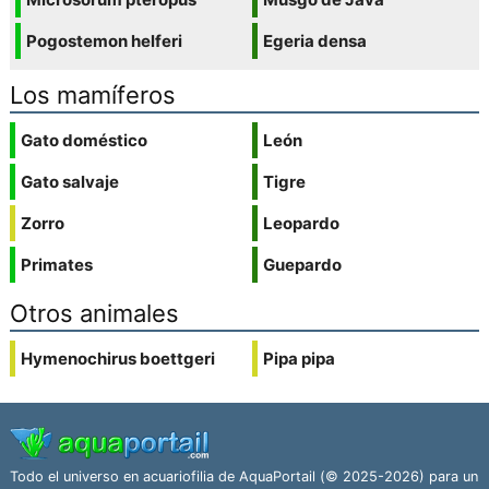
Pogostemon helferi
Egeria densa
Los mamíferos
Gato doméstico
León
Gato salvaje
Tigre
Zorro
Leopardo
Primates
Guepardo
Otros animales
Hymenochirus boettgeri
Pipa pipa
Todo el universo en acuariofilia de AquaPortail (© 2025-2026) para un