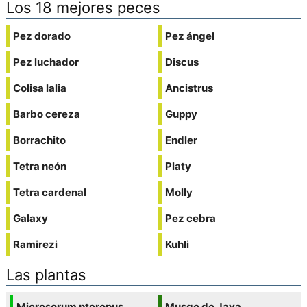
Los 18 mejores peces
Pez dorado
Pez ángel
Pez luchador
Discus
Colisa lalia
Ancistrus
Barbo cereza
Guppy
Borrachito
Endler
Tetra neón
Platy
Tetra cardenal
Molly
Galaxy
Pez cebra
Ramirezi
Kuhli
Las plantas
Microsorum pteropus
Musgo de Java