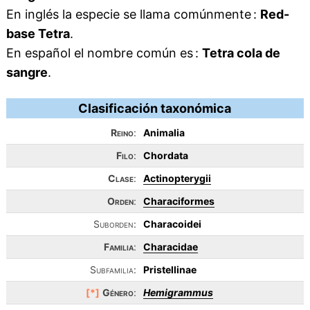
En inglés la especie se llama comúnmente :
Red-
base Tetra
.
En español el nombre común es :
Tetra cola de
sangre
.
Clasificación taxonómica
Reino
:
Animalia
Filo
:
Chordata
Clase
:
Actinopterygii
Orden
:
Characiformes
Suborden:
Characoidei
Familia
:
Characidae
Subfamilia:
Pristellinae
[*]
Género
:
Hemigrammus