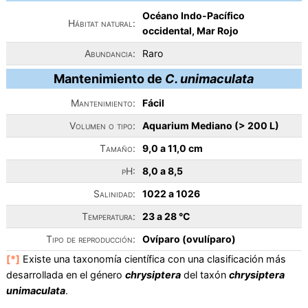
Océano Indo-Pacífico
Hábitat natural:
occidental, Mar Rojo
Abundancia:
Raro
Mantenimiento de
C. unimaculata
Mantenimiento:
Fácil
Volumen o tipo:
Aquarium Mediano (> 200 L)
Tamaño:
9,0 a 11,0 cm
pH:
8,0 a 8,5
Salinidad:
1022 a 1026
Temperatura:
23 a 28 °C
Tipo de reproducción:
Ovíparo (ovulíparo)
[*]
Existe una taxonomía científica con una clasificación más
desarrollada en el género
chrysiptera
del taxón
chrysiptera
unimaculata
.