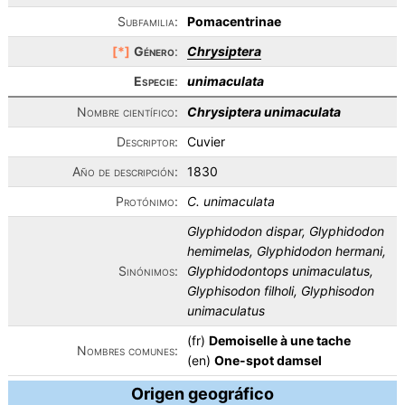
Subfamilia:
Pomacentrinae
[*]
Género
:
Chrysiptera
Especie
:
unimaculata
Nombre científico:
Chrysiptera unimaculata
Descriptor:
Cuvier
Año de descripción:
1830
Protónimo:
C. unimaculata
Glyphidodon dispar, Glyphidodon
hemimelas, Glyphidodon hermani,
Sinónimos:
Glyphidodontops unimaculatus,
Glyphisodon filholi, Glyphisodon
unimaculatus
(fr)
Demoiselle à une tache
Nombres comunes:
(en)
One-spot damsel
Origen geográfico