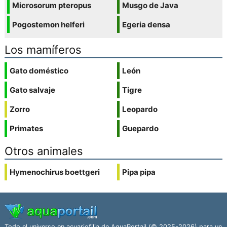
Microsorum pteropus
Musgo de Java
Pogostemon helferi
Egeria densa
Los mamíferos
Gato doméstico
León
Gato salvaje
Tigre
Zorro
Leopardo
Primates
Guepardo
Otros animales
Hymenochirus boettgeri
Pipa pipa
Todo el universo en acuariofilia de AquaPortail (© 2025-2026) para un