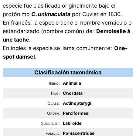
especie fue clasificada originalmente bajo el
protónimo
C. unimaculata
por Cuvier en 1830.
En francés, la especie tiene el nombre vernáculo o
estandarizado (nombre común) de :
Demoiselle à
une tache
.
En inglés la especie se llama comúnmente :
One-
spot damsel
.
Clasificación taxonómica
Reino
:
Animalia
Filo
:
Chordata
Clase
:
Actinopterygii
Orden
:
Perciformes
Suborden:
Labroidei
Familia
:
Pomacentridae