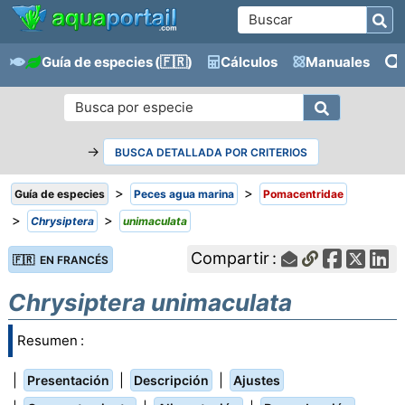
Guía de especies
(🇫🇷)
Cálculos
Manuales
→
BUSCA DETALLADA POR CRITERIOS
>
>
Guía de especies
Peces agua marina
Pomacentridae
>
>
Chrysiptera
unimaculata
Compartir :
🇫🇷 EN FRANCÉS
Chrysiptera unimaculata
Resumen :
|
|
|
Presentación
Descripción
Ajustes