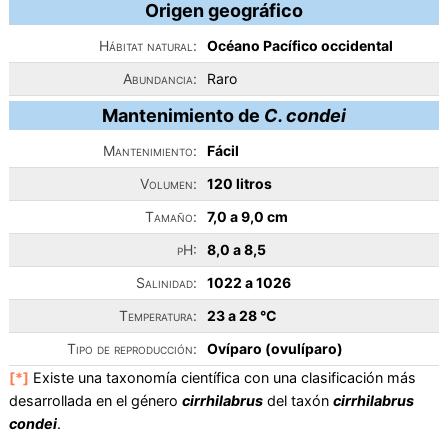
Origen geográfico
Hábitat natural:
Océano Pacífico occidental
Abundancia:
Raro
Mantenimiento de
C. condei
Mantenimiento:
Fácil
Volumen:
120 litros
Tamaño:
7,0 a 9,0 cm
pH:
8,0 a 8,5
Salinidad:
1022 a 1026
Temperatura:
23 a 28 °C
Tipo de reproducción:
Ovíparo (ovulíparo)
[*]
Existe una taxonomía científica con una clasificación más
desarrollada en el género
cirrhilabrus
del taxón
cirrhilabrus
condei
.