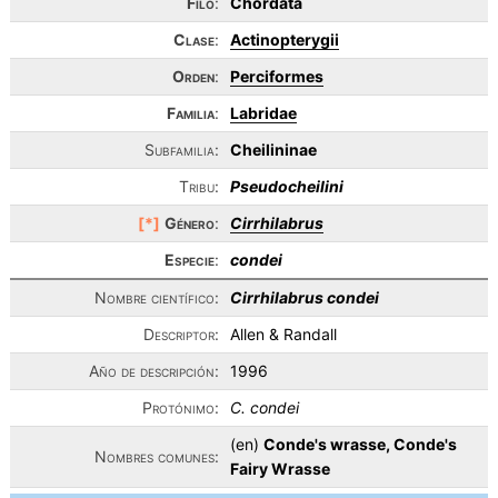
Filo
:
Chordata
Clase
:
Actinopterygii
Orden
:
Perciformes
Familia
:
Labridae
Subfamilia:
Cheilininae
Tribu:
Pseudocheilini
[*]
Género
:
Cirrhilabrus
Especie
:
condei
Nombre científico:
Cirrhilabrus condei
Descriptor:
Allen & Randall
Año de descripción:
1996
Protónimo:
C. condei
(en)
Conde's wrasse, Conde's
Nombres comunes:
Fairy Wrasse