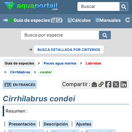
Guía de especies
(🇫🇷)
Cálculos
Manuales
→
BUSCA DETALLADA POR CRITERIOS
>
>
Guía de especies
Peces agua marina
Labridae
>
>
Cirrhilabrus
condei
Compartir :
🇫🇷 EN FRANCÉS
Cirrhilabrus condei
Resumen :
|
|
|
Presentación
Descripción
Ajustes