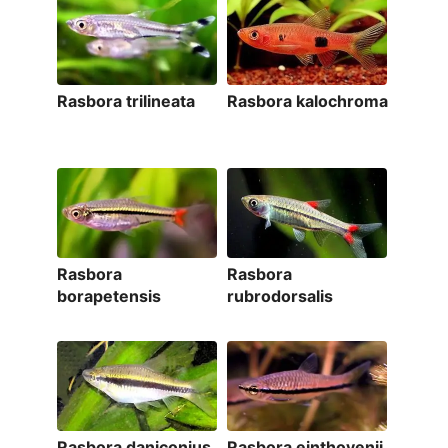
Rasbora trilineata
Rasbora kalochroma
Rasbora
Rasbora
borapetensis
rubrodorsalis
Rasbora daniconius
Rasbora einthovenii