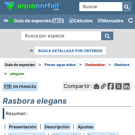
Guía de especies
(🇫🇷)
Cálculos
Manuales
→
BUSCA DETALLADA POR CRITERIOS
>
>
>
Guía de especies
Peces agua dulce
Danionidae
Rasbora
>
elegans
Compartir :
🇫🇷 EN FRANCÉS
Rasbora elegans
Resumen :
|
|
|
Presentación
Descripción
Ajustes