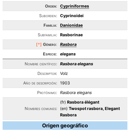
Orden
:
Cypriniformes
Suborden:
Cyprinoidei
Familia
:
Danionidae
Subfamilia:
Rasborinae
[*]
Género
:
Rasbora
Especie
:
elegans
Nombre científico:
Rasbora elegans
Descriptor:
Volz
Año de descripción:
1903
Protónimo:
Rasbora elegans
(fr)
Rasbora élégant
Nombres comunes:
(en)
Twospot rasbora, Elegant
Rasbora
Origen geográfico