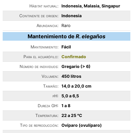
Hábitat natural:
Indonesia, Malasia, Singapur
Continente de origen:
Indonesia
Abundancia:
Raro
Mantenimiento de
R. elegaños
Mantenimiento:
Fácil
Para el acuarófilo:
Confirmado
Número de individuos:
Gregario (> 6)
Volumen:
450 litros
Tamaño:
14,0 a 20,0 cm
pH:
5,0 a 6,5
Dureza GH:
1 a 8
Temperatura:
22 a 25 °C
Tipo de reproducción:
Ovíparo (ovulíparo)