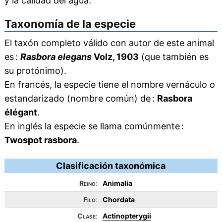
y la calidad del agua.
Taxonomía de la especie
El taxón completo válido con autor de este animal
es :
Rasbora elegans
Volz, 1903
(que también es
su protónimo).
En francés, la especie tiene el nombre vernáculo o
estandarizado (nombre común) de :
Rasbora
élégant
.
En inglés la especie se llama comúnmente :
Twospot rasbora
.
Clasificación taxonómica
Reino
:
Animalia
Filo
:
Chordata
Clase
:
Actinopterygii