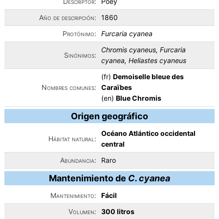
Descriptor:
Poey
Año de descripción:
1860
Protónimo:
Furcaria cyanea
Chromis cyaneus, Furcaria
Sinónimos:
cyanea, Heliastes cyaneus
(fr)
Demoiselle bleue des
Nombres comunes:
Caraïbes
(en)
Blue Chromis
Origen geográfico
Océano Atlántico occidental
Hábitat natural:
central
Abundancia:
Raro
Mantenimiento de
C. cyanea
Mantenimiento:
Fácil
Volumen:
300 litros