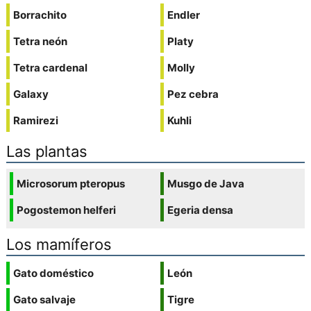
Borrachito
Endler
Tetra neón
Platy
Tetra cardenal
Molly
Galaxy
Pez cebra
Ramirezi
Kuhli
Las plantas
Microsorum pteropus
Musgo de Java
Pogostemon helferi
Egeria densa
Los mamíferos
Gato doméstico
León
Gato salvaje
Tigre