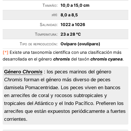
Tamaño:
10,0 a 15,0 cm
pH:
8,0 a 8,5
Salinidad:
1022 a 1026
Temperatura:
23 a 28 °C
Tipo de reproducción:
Ovíparo (ovulíparo)
[*]
Existe una taxonomía científica con una clasificación más
desarrollada en el género
chromis
del taxón
chromis cyanea
.
Género
Chromis
: los peces marinos del género
Chromis
forman el género más diverso de peces
damisela Pomacentridae. Los peces viven en bancos
en arrecifes de coral y rocosos subtropicales y
tropicales del Atlántico y el Indo Pacífico. Prefieren los
arrecifes que están expuestos periódicamente a fuertes
corrientes.