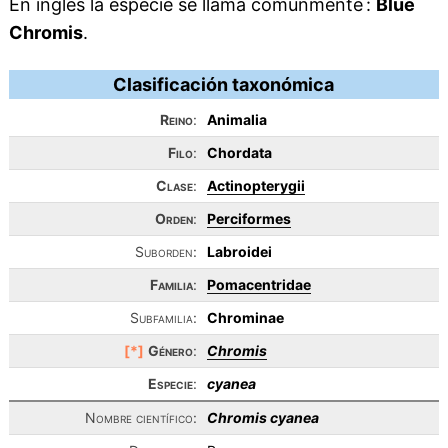
En inglés la especie se llama comúnmente :
Blue
Chromis
.
Clasificación taxonómica
Reino
:
Animalia
Filo
:
Chordata
Clase
:
Actinopterygii
Orden
:
Perciformes
Suborden:
Labroidei
Familia
:
Pomacentridae
Subfamilia:
Chrominae
[*]
Género
:
Chromis
Especie
:
cyanea
Nombre científico:
Chromis cyanea