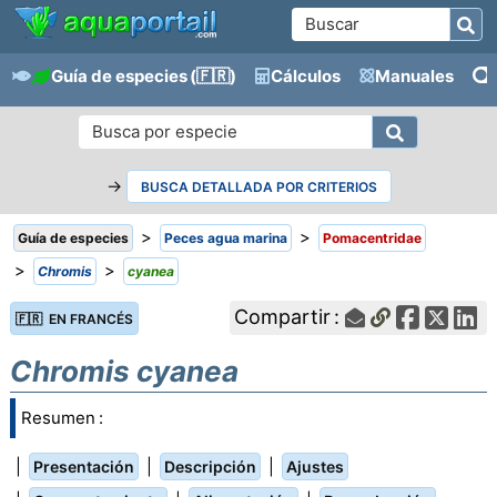
Guía de especies
(🇫🇷)
Cálculos
Manuales
→
BUSCA DETALLADA POR CRITERIOS
>
>
Guía de especies
Peces agua marina
Pomacentridae
>
>
Chromis
cyanea
Compartir :
🇫🇷 EN FRANCÉS
Chromis cyanea
Resumen :
|
|
|
Presentación
Descripción
Ajustes