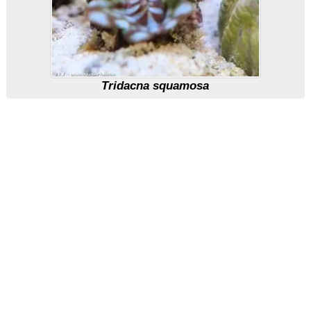
Tridacna squamosa