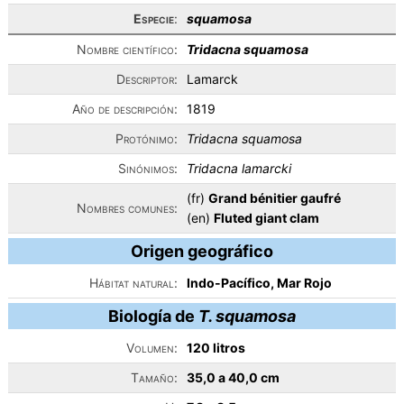
Especie
:
squamosa
Nombre científico:
Tridacna squamosa
Descriptor:
Lamarck
Año de descripción:
1819
Protónimo:
Tridacna squamosa
Sinónimos:
Tridacna lamarcki
(fr)
Grand bénitier gaufré
Nombres comunes:
(en)
Fluted giant clam
Origen geográfico
Hábitat natural:
Indo-Pacífico, Mar Rojo
Biología de
T. squamosa
Volumen:
120 litros
Tamaño:
35,0 a 40,0 cm