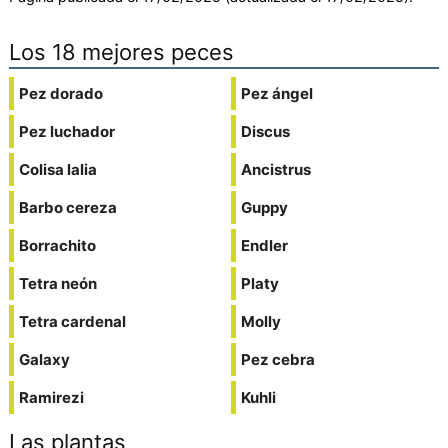
Los 18 mejores peces
Pez dorado
Pez ángel
Pez luchador
Discus
Colisa lalia
Ancistrus
Barbo cereza
Guppy
Borrachito
Endler
Tetra neón
Platy
Tetra cardenal
Molly
Galaxy
Pez cebra
Ramirezi
Kuhli
Las plantas