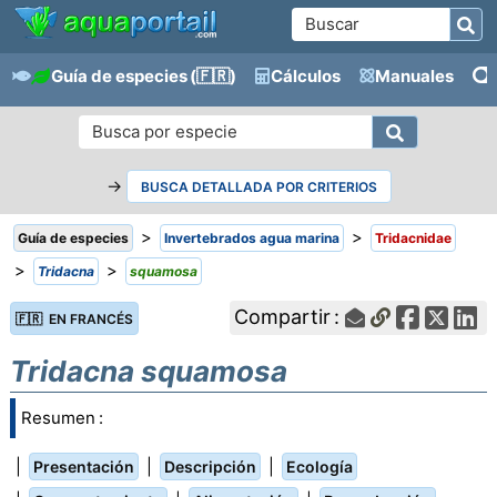
Guía de especies
(🇫🇷)
Cálculos
Manuales
→
BUSCA DETALLADA POR CRITERIOS
>
>
Guía de especies
Invertebrados agua marina
Tridacnidae
>
>
Tridacna
squamosa
Compartir :
🇫🇷 EN FRANCÉS
Tridacna squamosa
Resumen :
|
|
|
Presentación
Descripción
Ecología