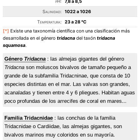
pH:
7,8 a 8,5
Salinidad:
1022 a 1026
Temperatura:
23 a 28 °C
[*]
Existe una taxonomía científica con una clasificación más
desarrollada en el género
tridacna
del taxón
tridacna
squamosa
.
Género
Tridacna
: las almejas gigantes del género
Tridacna
son moluscos bivalvos de tamaño pequeño a
grande de la subfamilia Tridacninae, que consta de 10
especies distintas en el mar. Las valvas son grandes,
acanaladas y tienen entre 4 y 6 pliegues. Habitan aguas
poco profundas de los arrecifes de coral en mares...
Familia Tridacnidae
: las conchas de la familia
Tridacnidae o Cardiidae, las almejas gigantes, son
bivalvos marinos muy coloridos en su mayoría.