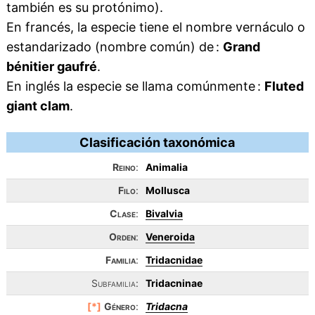
también es su protónimo).
En francés, la especie tiene el nombre vernáculo o
estandarizado (nombre común) de :
Grand
bénitier gaufré
.
En inglés la especie se llama comúnmente :
Fluted
giant clam
.
Clasificación taxonómica
Reino
:
Animalia
Filo
:
Mollusca
Clase
:
Bivalvia
Orden
:
Veneroida
Familia
:
Tridacnidae
Subfamilia:
Tridacninae
[*]
Género
:
Tridacna