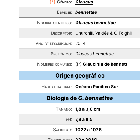
[*]
Género
:
Glaucus
Especie
:
bennettae
Nombre científico:
Glaucus bennettae
Descriptor:
Churchill, Valdés & Ó Foighil
Año de descripción:
2014
Protónimo:
Glaucus bennettae
Nombres comunes:
(fr)
Glaucinin de Bennett
Origen geográfico
Hábitat natural:
Océano Pacífico Sur
Biología de
G. bennettae
Tamaño:
1,8 a 3,0 cm
pH:
7,8 a 8,5
Salinidad:
1022 a 1026
Temperatura:
23 a 28 °C