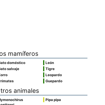
os mamíferos
Gato doméstico
León
ato salvaje
Tigre
Zorro
Leopardo
Primates
Guepardo
tros animales
Hymenochirus
Pipa pipa
oettgeri