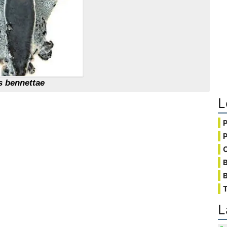
s bennettae
L
C
B
T
L