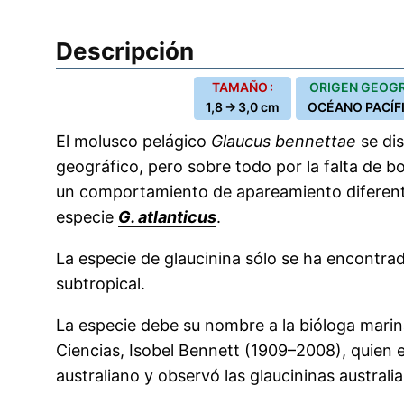
Descripción
TAMAÑO :
ORIGEN GEOGR
1,8 → 3,0 cm
OCÉANO PACÍF
El molusco pelágico
Glaucus bennettae
se dis
geográfico, pero sobre todo por la falta de 
un comportamiento de apareamiento diferente.
especie
G. atlanticus
.
La especie de glaucinina sólo se ha encontrad
subtropical.
La especie debe su nombre a la bióloga mari
Ciencias, Isobel Bennett (1909–2008), quien e
australiano y observó las glaucininas australi