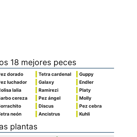
os 18 mejores peces
Pez dorado
Tetra cardenal
Guppy
Pez luchador
Galaxy
Endler
olisa lalia
Ramirezi
Platy
Barbo cereza
Pez ángel
Molly
orrachito
Discus
Pez cebra
etra neón
Ancistrus
Kuhli
as plantas