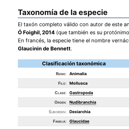
Taxonomía de la especie
El taxón completo válido con autor de este an
Ó Foighil, 2014
(que también es su protónimo
En francés, la especie tiene el nombre verná
Glaucinin de Bennett
.
Clasificación taxonómica
Reino
:
Animalia
Filo
:
Mollusca
Clase
:
Gastropoda
Orden
:
Nudibranchia
Suborden:
Dexiarchia
Familia
:
Glaucidae