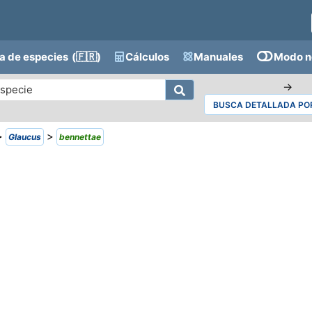
a de especies
(🇫🇷)
Cálculos
Manuales
Modo n
→
BUSCA DETALLADA POR
>
>
Glaucus
bennettae