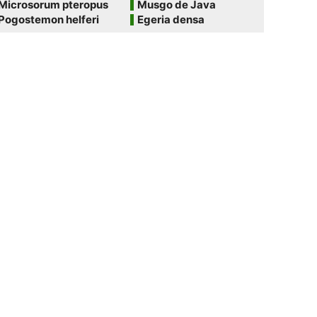
Microsorum pteropus
Musgo de Java
Pogostemon helferi
Egeria densa