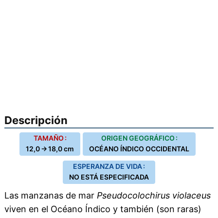
Descripción
TAMAÑO :
ORIGEN GEOGRÁFICO :
12,0 → 18,0 cm
OCÉANO ÍNDICO OCCIDENTAL
ESPERANZA DE VIDA :
NO ESTÁ ESPECIFICADA
Las manzanas de mar
Pseudocolochirus violaceus
viven en el Océano Índico y también (son raras)