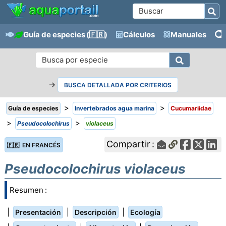
Guía de especies
(🇫🇷)
Cálculos
Manuales
→
BUSCA DETALLADA POR CRITERIOS
>
>
Guía de especies
Invertebrados agua marina
Cucumariidae
>
>
Pseudocolochirus
violaceus
Compartir :
🇫🇷 EN FRANCÉS
Pseudocolochirus violaceus
Resumen :
|
|
|
Presentación
Descripción
Ecología