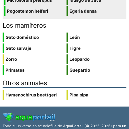
Microsorum pteropus
Musgo de Java
Pogostemon helferi
Egeria densa
Los mamíferos
Gato doméstico
León
Gato salvaje
Tigre
Zorro
Leopardo
Primates
Guepardo
Otros animales
Hymenochirus boettgeri
Pipa pipa
Todo el universo en acuariofilia de AquaPortail (© 2025-2026) para un