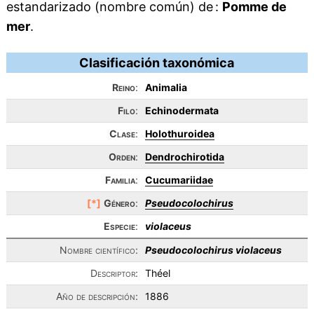
estandarizado (nombre común) de :
Pomme de
mer
.
Clasificación taxonómica
Reino
:
Animalia
Filo
:
Echinodermata
Clase
:
Holothuroidea
Orden
:
Dendrochirotida
Familia
:
Cucumariidae
[*]
Género
:
Pseudocolochirus
Especie
:
violaceus
Nombre científico:
Pseudocolochirus violaceus
Descriptor:
Théel
Año de descripción:
1886