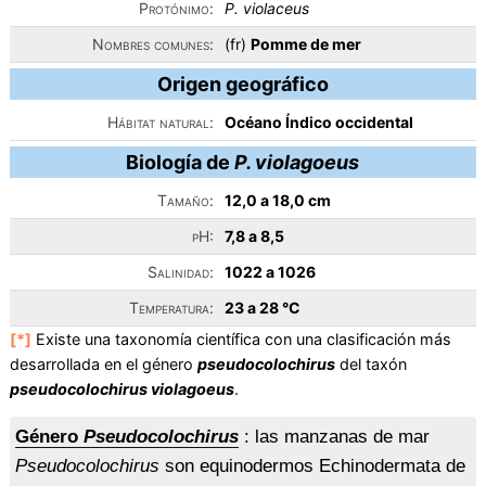
Protónimo:
P. violaceus
Nombres comunes:
(fr)
Pomme de mer
Origen geográfico
Hábitat natural:
Océano Índico occidental
Biología de
P. violagoeus
Tamaño:
12,0 a 18,0 cm
pH:
7,8 a 8,5
Salinidad:
1022 a 1026
Temperatura:
23 a 28 °C
[*]
Existe una taxonomía científica con una clasificación más
desarrollada en el género
pseudocolochirus
del taxón
pseudocolochirus violagoeus
.
Género
Pseudocolochirus
: las manzanas de mar
Pseudocolochirus
son equinodermos Echinodermata de