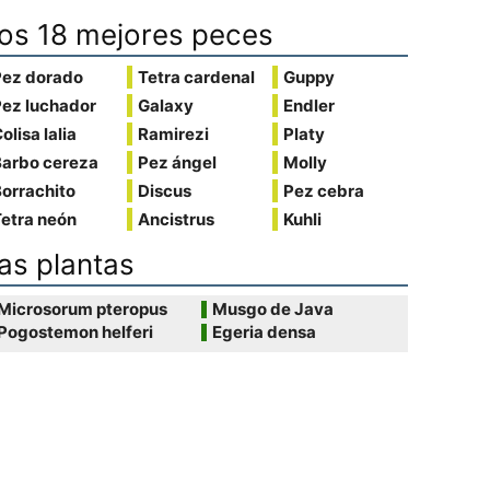
os 18 mejores peces
Pez dorado
Tetra cardenal
Guppy
Pez luchador
Galaxy
Endler
olisa lalia
Ramirezi
Platy
Barbo cereza
Pez ángel
Molly
orrachito
Discus
Pez cebra
etra neón
Ancistrus
Kuhli
as plantas
Microsorum pteropus
Musgo de Java
Pogostemon helferi
Egeria densa