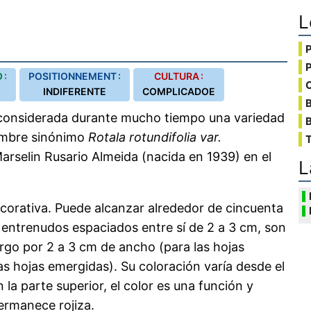
L
 :
POSITIONNEMENT :
CULTURA :
C
INDIFERENTE
COMPLICADOE
 considerada durante mucho tiempo una variedad
B
nombre sinónimo
Rotala rotundifolia var.
T
arselin Rusario Almeida (nacida en 1939) en el
L
ecorativa. Puede alcanzar alrededor de cincuenta
n entrenudos espaciados entre sí de 2 a 3 cm, son
argo por 2 a 3 cm de ancho (para las hojas
 hojas emergidas). Su coloración varía desde el
n la parte superior, el color es una función y
permanece rojiza.