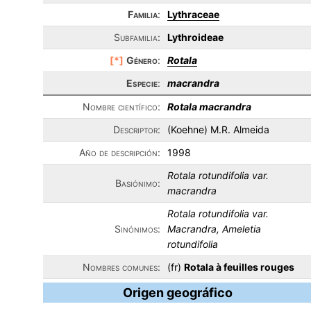
Familia
:
Lythraceae
Subfamilia:
Lythroideae
[*]
Género
:
Rotala
Especie
:
macrandra
Nombre científico:
Rotala macrandra
Descriptor:
(Koehne) M.R. Almeida
Año de descripción:
1998
Rotala rotundifolia var.
Basiónimo:
macrandra
Rotala rotundifolia var.
Sinónimos:
Macrandra, Ameletia
rotundifolia
Nombres comunes:
(fr)
Rotala à feuilles rouges
Origen geográfico