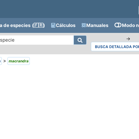
a de especies
(🇫🇷)
Cálculos
Manuales
Modo n
→
BUSCA DETALLADA POR
>
a
macrandra