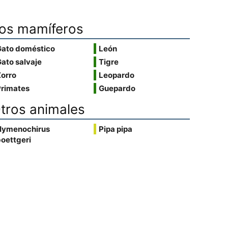
os mamíferos
Gato doméstico
León
ato salvaje
Tigre
Zorro
Leopardo
Primates
Guepardo
tros animales
Hymenochirus
Pipa pipa
oettgeri