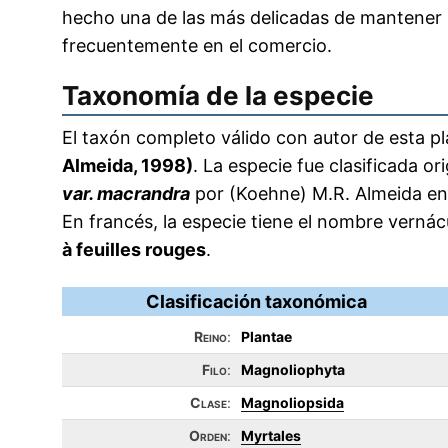
hecho una de las más delicadas de mantener 
frecuentemente en el comercio.
Taxonomía de la especie
El taxón completo válido con autor de esta pl
Almeida, 1998)
. La especie fue clasificada o
var. macrandra
por (Koehne) M.R. Almeida en
En francés, la especie tiene el nombre vern
à feuilles rouges
.
Clasificación taxonómica
Reino
:
Plantae
Filo
:
Magnoliophyta
Clase
:
Magnoliopsida
Orden
:
Myrtales